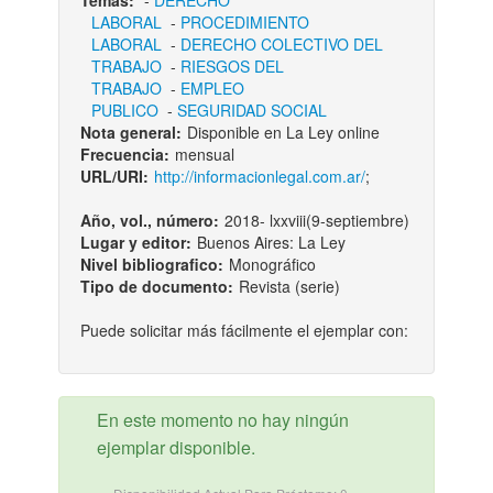
Temas:
-
DERECHO
LABORAL
-
PROCEDIMIENTO
LABORAL
-
DERECHO COLECTIVO DEL
TRABAJO
-
RIESGOS DEL
TRABAJO
-
EMPLEO
PUBLICO
-
SEGURIDAD SOCIAL
Nota general:
Disponible en La Ley online
Frecuencia:
mensual
URL/URI:
http://informacionlegal.com.ar/
;
Año, vol., número:
2018- lxxviii(9-septiembre)
Lugar y editor:
Buenos Aires: La Ley
Nivel bibliografico:
Monográfico
Tipo de documento:
Revista (serie)
Puede solicitar más fácilmente el ejemplar con:
En este momento no hay ningún
ejemplar disponible.