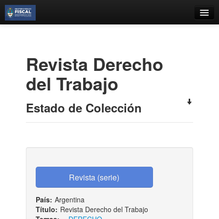
Catálogo
Búsqueda Avanzada
Revista Derecho
Estantes Virtuales
del Trabajo
Estado de Colección
Contacto
Iniciar sesión
País:
Argentina
Título:
Revista Derecho del Trabajo