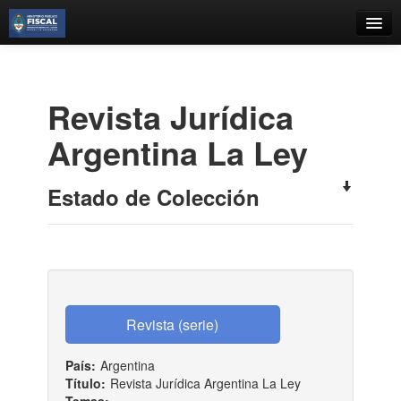
Catálogo
Búsqueda Avanzada
Revista Jurídica
Estantes Virtuales
Argentina La Ley
Estado de Colección
Contacto
Iniciar sesión
País:
Argentina
Título:
Revista Jurídica Argentina La Ley