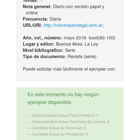
Temas:
-
Nota general:
Diario con versión papel y
online
Frecuencia:
Diaria
URL/URI:
http://informacionlegal.com.ar
;
Año, vol., número:
mayo 2018- lxxxii(80-100)
Lugar y editor:
Buenos Aires: La Ley
Nivel bibliografico:
Serie
Tipo de documento:
Revista (serie)
Puede solicitar más fácilmente el ejemplar con:
En este momento no hay ningún
ejemplar disponible.
Disponibilidad Actual Para Préstamo: 0
Disponibilidad Actual Para Sala de Lectura: 0
Cantidad Actual de Reservas: 0
Cantidad Actual de Préstamos: 0