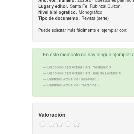
Año, vol., número:
2020(2 - Cuestiones patrimoni
Lugar y editor:
Santa Fe: Rubinzal Culzoni
Nivel bibliografico:
Monográfico
Tipo de documento:
Revista (serie)
Puede solicitar más fácilmente el ejemplar con:
En este momento no hay ningún ejemplar d
Disponibilidad Actual Para Préstamo: 0
Disponibilidad Actual Para Sala de Lectura: 0
Cantidad Actual de Reservas: 0
Cantidad Actual de Préstamos: 0
Valoración