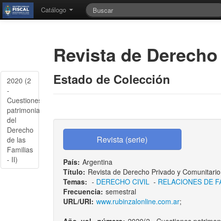
Catálogo
Revista de Derecho
Estado de Colección
2020 (2
-
Cuestiones
patrimoniales
del
Derecho
de las
Familias
- II)
País:
Argentina
Título:
Revista de Derecho Privado y Comunitario
Temas:
-
DERECHO CIVIL
-
RELACIONES DE F
Frecuencia:
semestral
URL/URI:
www.rubinzalonline.com.ar
;