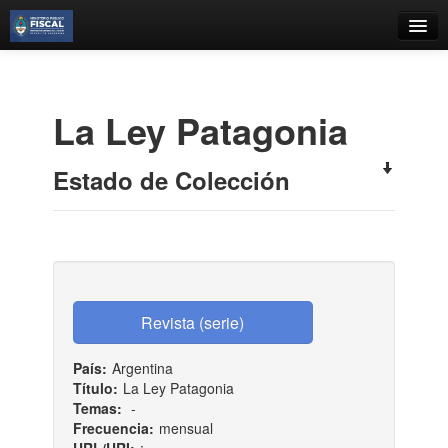
Catálogo
Búsqueda Avanzada
La Ley Patagonia
Estantes Virtuales
Estado de Colección
Contacto
Iniciar sesión
País:
Argentina
Título:
La Ley Patagonia
Temas:
-
Frecuencia:
mensual