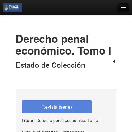
Catálogo
Búsqueda Avanzada
Derecho penal
Estantes Virtuales
económico. Tomo I
Estado de Colección
Contacto
Iniciar sesión
Título:
Derecho penal económico. Tomo I