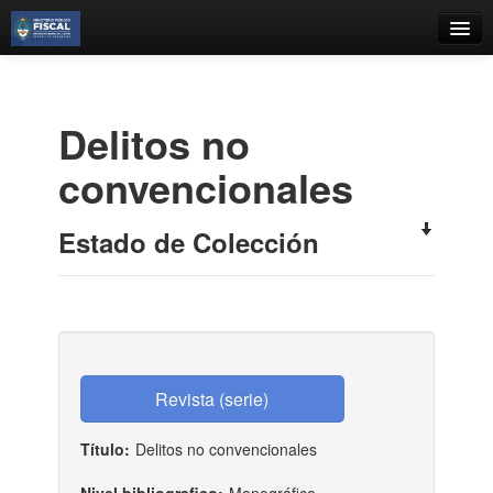
Catálogo
Búsqueda Avanzada
Delitos no
Estantes Virtuales
convencionales
Estado de Colección
Contacto
Iniciar sesión
Título:
Delitos no convencionales