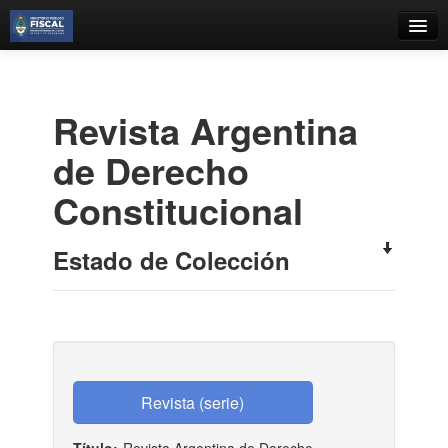
Catálogo
Búsqueda Avanzada
Revista Argentina
Estantes Virtuales
de Derecho
Constitucional
Contacto
Estado de Colección
Iniciar sesión