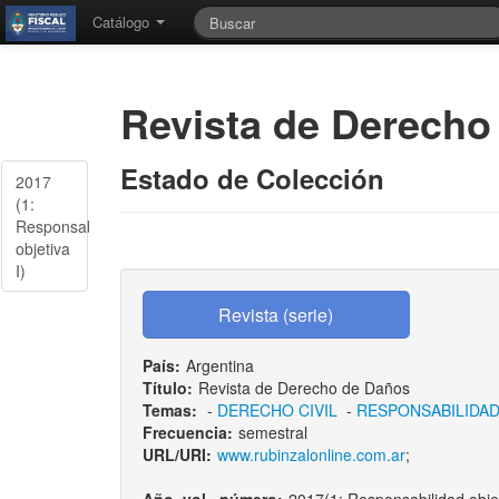
Catálogo
Revista de Derecho
Estado de Colección
2017
(1:
Responsabilidad
objetiva
I)
País:
Argentina
Título:
Revista de Derecho de Daños
Temas:
-
DERECHO CIVIL
-
RESPONSABILIDAD 
Frecuencia:
semestral
URL/URI:
www.rubinzalonline.com.ar
;