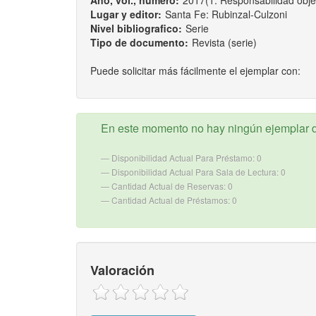
Año, vol., número:
2017(1: Responsabilidad objet
Lugar y editor:
Santa Fe: Rubinzal-Culzoni
Nivel bibliografico:
Serie
Tipo de documento:
Revista (serie)
Puede solicitar más fácilmente el ejemplar con:
En este momento no hay ningún ejemplar d
Disponibilidad Actual Para Préstamo: 0
Disponibilidad Actual Para Sala de Lectura: 0
Cantidad Actual de Reservas: 0
Cantidad Actual de Préstamos: 0
Valoración