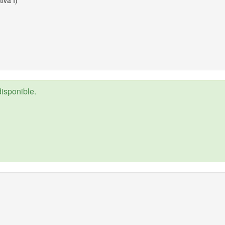
iva I)
isponible.