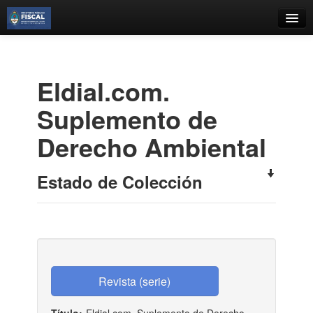
Catálogo
Búsqueda Avanzada
Eldial.com.
Estantes Virtuales
Suplemento de
Derecho Ambiental
Contacto
Estado de Colección
Iniciar sesión