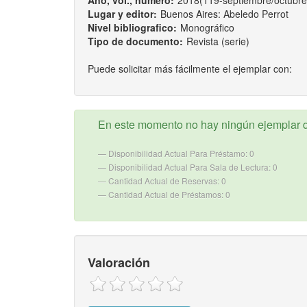
Año, vol., número:
2018(119-septiembre/octubre
Lugar y editor:
Buenos Aires: Abeledo Perrot
Nivel bibliografico:
Monográfico
Tipo de documento:
Revista (serie)
Puede solicitar más fácilmente el ejemplar con:
En este momento no hay ningún ejemplar d
Disponibilidad Actual Para Préstamo: 0
Disponibilidad Actual Para Sala de Lectura: 0
Cantidad Actual de Reservas: 0
Cantidad Actual de Préstamos: 0
Valoración