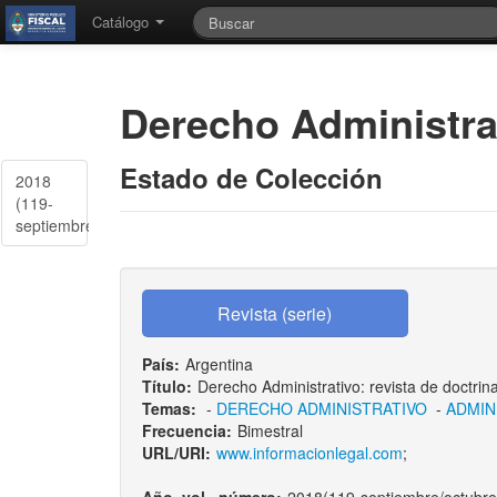
Catálogo
Derecho Administra
Estado de Colección
2018
(119-
septiembre/octubre)
País:
Argentina
Título:
Derecho Administrativo: revista de doctrina,
Temas:
-
DERECHO ADMINISTRATIVO
-
ADMIN
Frecuencia:
Bimestral
URL/URI:
www.informacionlegal.com
;