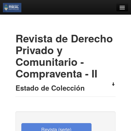
Catálogo
Búsqueda Avanzada
Revista de Derecho
Estantes Virtuales
Privado y
Comunitario -
Compraventa - II
Contacto
Iniciar sesión
Estado de Colección