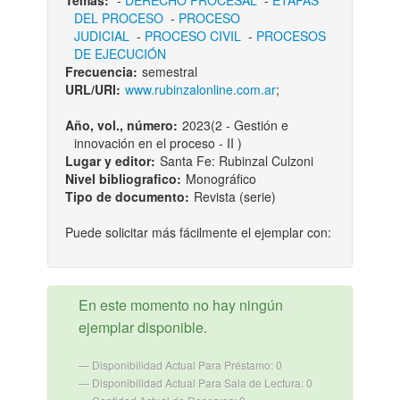
Temas:
-
DERECHO PROCESAL
-
ETAPAS
DEL PROCESO
-
PROCESO
JUDICIAL
-
PROCESO CIVIL
-
PROCESOS
DE EJECUCIÓN
Frecuencia:
semestral
URL/URI:
www.rubinzalonline.com.ar
;
Año, vol., número:
2023(2 - Gestión e
innovación en el proceso - II )
Lugar y editor:
Santa Fe: Rubinzal Culzoni
Nivel bibliografico:
Monográfico
Tipo de documento:
Revista (serie)
Puede solicitar más fácilmente el ejemplar con:
En este momento no hay ningún
ejemplar disponible.
Disponibilidad Actual Para Préstamo: 0
Disponibilidad Actual Para Sala de Lectura: 0