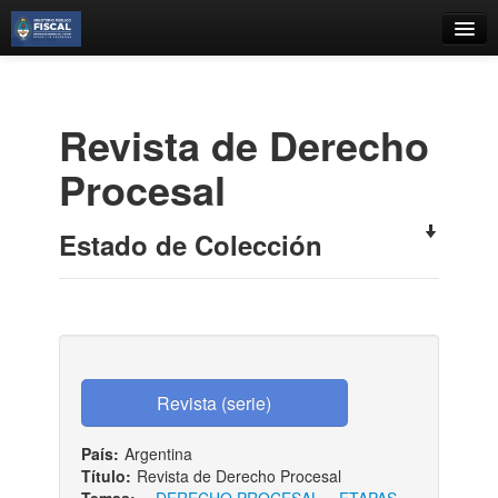
Catálogo
Búsqueda Avanzada
Revista de Derecho
Estantes Virtuales
Procesal
Estado de Colección
Contacto
Iniciar sesión
País:
Argentina
Título:
Revista de Derecho Procesal