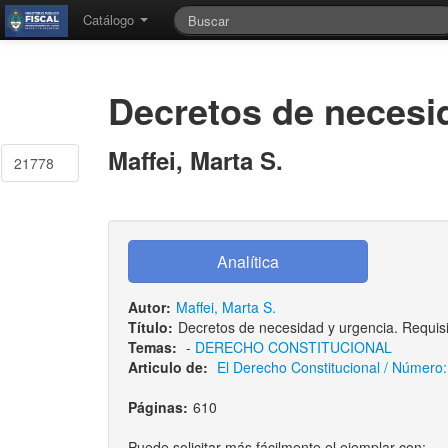
Catálogo
Decretos de necesid
Maffei, Marta S.
21778
Autor:
Maffei, Marta S.
Título:
Decretos de necesidad y urgencia. Requisi
Temas:
-
DERECHO CONSTITUCIONAL
Articulo de:
El Derecho Constitucional / Número: 
Páginas:
610
Puede solicitar más fácilmente el ejemplar con: