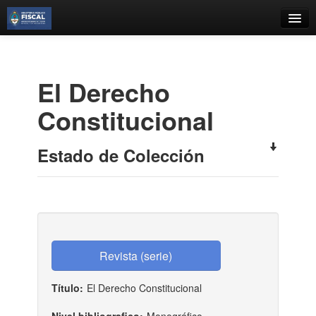
Catálogo
Búsqueda Avanzada
El Derecho
Estantes Virtuales
Constitucional
Estado de Colección
Contacto
Iniciar sesión
Título:
El Derecho Constitucional