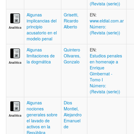
(Revista (serie))
Algunas
Grisetti,
EN:
implicancias del
Ricardo
www.eldial.com.ar
principio
Alberto
Número:
Analítica
acusatorio en el
(Revista (serie))
modelo penal
Algunas
Quintero
EN:
limitaciones de
Olivares,
Estudios penales
la dogmática
Gonzalo
en homenaje a
Analítica
Enrique
Gimbernat -
Tomo I
Número:
(Revista (serie))
Algunas
Dios
nociones
Montiel,
generales sobre
Alejandro
Analítica
el lavado de
Emanuel
activos en la
de
República