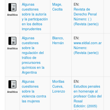
Algunas
Mage,
EN:
cuestiones
Cecilia
Revista de
sobre la autoría
Derecho Penal
Analítica
y la participación
Número: ( )
en los delitos
(Revista (serie))
imprudentes
Algunas
Blanco,
EN:
cuestiones
Hernán
www.eldial.com.ar
sobre la
Número:
Analítica
regulación del
(Revista (serie))
tráfico de
precursores
químicos en la
Argentina
Algunas
Morillas
EN:
cuestiones
Cueva,
Estudios penales
sobre la
Lorenzo
en homenaje al
Analítica
violencia contra
profesor Cobo del
las mujeres
Rosal
Edición: (2005)