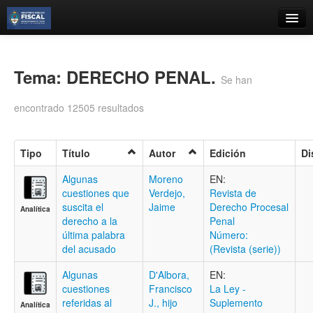
Catálogo
Búsqueda Avanzada
Tema: DERECHO PENAL.
Se han
Estantes Virtuales
encontrado 12505 resultados
Tipo
Título
Autor
Edición
Di
Contacto
Algunas
Moreno
EN:
cuestiones que
Verdejo,
Revista de
Iniciar sesión
suscita el
Jaime
Derecho Procesal
Analítica
derecho a la
Penal
última palabra
Número:
del acusado
(Revista (serie))
Algunas
D'Albora,
EN:
cuestiones
Francisco
La Ley -
referidas al
J., hijo
Suplemento
Analítica