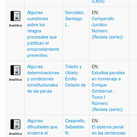
(Libro)
Algunas
González,
EN:
cuestiones
Santiago
Compendio
sobre los
L.
Jurídico
Analítica
riesgos
Número:
procesales que
(Revista (serie))
justifican el
encarcelamiento
preventivo
Algunas
Toledo y
EN:
determinaciones
Ubieto,
Estudios penales
y condiciones
Emilio
en homenaje a
Analítica
constitucionales
Octavio de
Enrique
de las penas
Gimbernat -
Tomo I
Número:
(Revista (serie))
Algunas
Casanello,
EN:
dificultades que
Sebastián
El sistema penal
encierra el
N.
en las sentencias
Analítica