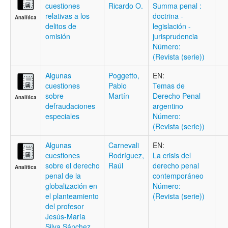
cuestiones
Ricardo O.
Summa penal :
relativas a los
doctrina -
Analítica
delitos de
legislación -
omisión
jurisprudencia
Número:
(Revista (serie))
Algunas
Poggetto,
EN:
cuestiones
Pablo
Temas de
sobre
Martín
Derecho Penal
Analítica
defraudaciones
argentino
especiales
Número:
(Revista (serie))
Algunas
Carnevali
EN:
cuestiones
Rodríguez,
La crisis del
sobre el derecho
Raúl
derecho penal
Analítica
penal de la
contemporáneo
globalización en
Número:
el planteamiento
(Revista (serie))
del profesor
Jesús-María
Silva Sánchez