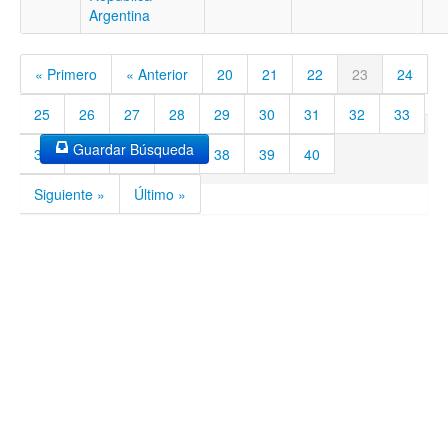
Argentina
« Primero
« Anterior
20
21
22
23
24
25
26
27
28
29
30
31
32
33
Guardar Búsqueda
34
35
36
37
38
39
40
Siguiente »
Último »