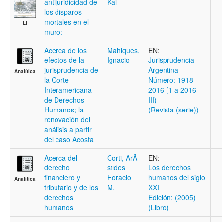
antijuridicidad de
Kai
los disparos
mortales en el
LI
muro:
Acerca de los
Mahiques,
EN:
efectos de la
Ignacio
Jurisprudencia
jurisprudencia de
Argentina
Analítica
la Corte
Número: 1918-
Interamericana
2016 (1 a 2016-
de Derechos
III)
Humanos; la
(Revista (serie))
renovación del
análisis a partir
del caso Acosta
Acerca del
Corti, ArÃ­
EN:
derecho
stides
Los derechos
financiero y
Horacio
humanos del siglo
Analítica
tributario y de los
M.
XXI
derechos
Edición: (2005)
humanos
(Libro)