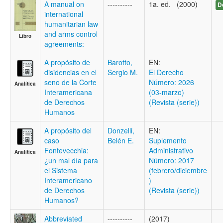
A manual on
----------
1a. ed. (2000)
D
international
humanitarian law
and arms control
Libro
agreements:
A propósito de
Barotto,
EN:
disidencias en el
Sergio M.
El Derecho
seno de la Corte
Número: 2026
Analítica
Interamericana
(03-marzo)
de Derechos
(Revista (serie))
Humanos
A propósito del
Donzelli,
EN:
caso
Belén E.
Suplemento
Fontevecchia:
Administrativo
Analítica
¿un mal día para
Número: 2017
el Sistema
(febrero/diciembre
Interamericano
)
de Derechos
(Revista (serie))
Humanos?
Abbreviated
----------
(2017)