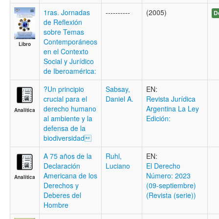
1ras. Jornadas
----------
(2005)
D
de Reflexión
sobre Temas
Contemporáneos
Libro
en el Contexto
Social y Jurídico
de Iberoamérica:
?Un principio
Sabsay,
EN:
crucial para el
Daniel A.
Revista Jurídica
derecho humano
Argentina La Ley
Analítica
al ambiente y la
Edición:
defensa de la
biodiversidad
A 75 años de la
Ruhl,
EN:
Declaración
Luciano
El Derecho
Americana de los
Número: 2023
Analítica
Derechos y
(09-septiembre)
Deberes del
(Revista (serie))
Hombre