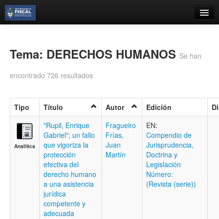
Catálogo
Búsqueda Avanzada
Tema: DERECHOS HUMANOS
Se han
Estantes Virtuales
encontrado 726 resultados
Tipo
Título
Autor
Edición
Di
Contacto
"Rupil, Enrique
Fragueiro
EN:
Gabriel"; un fallo
Frías,
Compendio de
Iniciar sesión
que vigoriza la
Juan
Jurisprudencia,
Analítica
protección
Martín
Doctrina y
efectiva del
Legislación
derecho humano
Número:
a una asistencia
(Revista (serie))
jurídica
competente y
adecuada