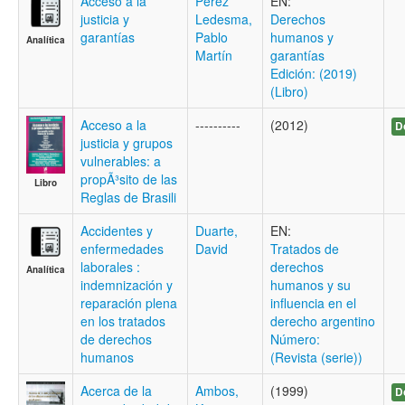
Acceso a la
Pérez
EN:
justicia y
Ledesma,
Derechos
garantías
Pablo
humanos y
Analítica
Martín
garantías
Edición: (2019)
(Libro)
Acceso a la
----------
(2012)
D
justicia y grupos
vulnerables: a
propÃ³sito de las
Libro
Reglas de Brasili
Accidentes y
Duarte,
EN:
enfermedades
David
Tratados de
laborales :
derechos
Analítica
indemnización y
humanos y su
reparación plena
influencia en el
en los tratados
derecho argentino
de derechos
Número:
humanos
(Revista (serie))
Acerca de la
Ambos,
(1999)
D