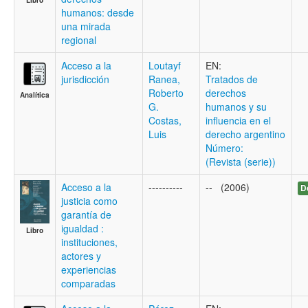
humanos: desde
una mirada
regional
Acceso a la
Loutayf
EN:
jurisdicción
Ranea,
Tratados de
Roberto
derechos
Analítica
G.
humanos y su
Costas,
influencia en el
Luis
derecho argentino
Número:
(Revista (serie))
Acceso a la
----------
-- (2006)
D
justicia como
garantía de
igualdad :
Libro
instituciones,
actores y
experiencias
comparadas