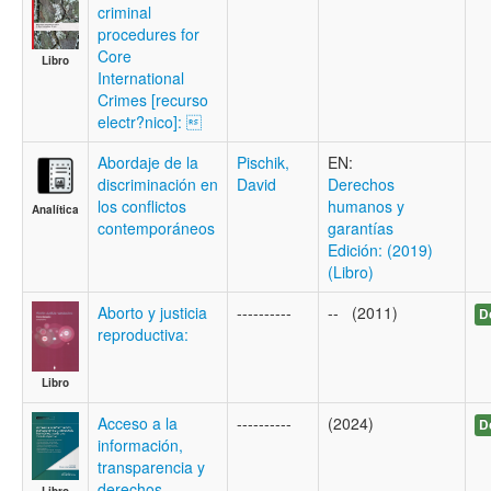
criminal
procedures for
Core
Libro
International
Crimes [recurso
electr?nico]: 
Abordaje de la
Pischik,
EN:
discriminación en
David
Derechos
los conflictos
humanos y
Analítica
contemporáneos
garantías
Edición: (2019)
(Libro)
Aborto y justicia
----------
-- (2011)
D
reproductiva:
Libro
Acceso a la
----------
(2024)
D
información,
transparencia y
derechos
Libro