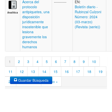
Acerca del
----------
EN:
protocolo
Boletí­n diario -
antipiquetes, una
Rubinzal Culzoni
Analítica
disposición
Número: 2024
jurídicamente
(03-marzo)
insostenible que
(Revista (serie))
lesiona
gravemente los
derechos
humanos
1
2
3
4
5
6
7
8
9
10
11
12
13
14
15
16
17
18
19
Guardar Búsqueda
20
Siguiente »
Último »