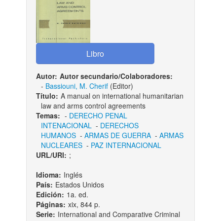
Autor:
Autor secundario/Colaboradores:
-
Bassiouni, M. Cherif
(Editor)
Título:
A manual on international humanitarian
law and arms control agreements
Temas:
-
DERECHO PENAL
INTENACIONAL
-
DERECHOS
HUMANOS
-
ARMAS DE GUERRA
-
ARMAS
NUCLEARES
-
PAZ INTERNACIONAL
URL/URI:
;
Idioma:
Inglés
País:
Estados Unidos
Edición:
1a. ed.
Páginas:
xix, 844 p.
Serie:
International and Comparative Criminal