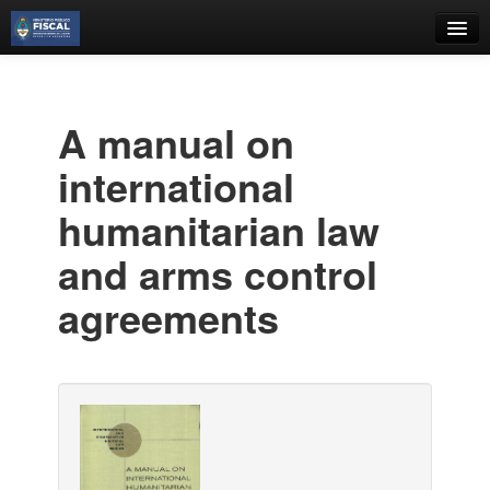
Catálogo
Búsqueda Avanzada
A manual on
Estantes Virtuales
international
humanitarian law
and arms control
Contacto
agreements
Iniciar sesión