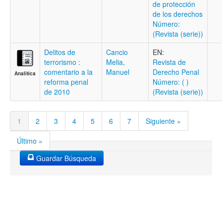
de protección
de los derechos
Número:
(Revista (serie))
Delitos de
Cancio
EN:
terrorismo :
Melia,
Revista de
comentario a la
Manuel
Derecho Penal
Analítica
reforma penal
Número: ( )
de 2010
(Revista (serie))
1
2
3
4
5
6
7
Siguiente »
Último »
Guardar Búsqueda