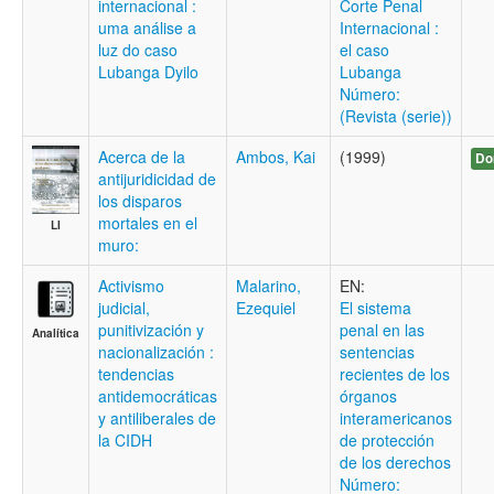
internacional :
Corte Penal
uma análise a
Internacional :
luz do caso
el caso
Lubanga Dyilo
Lubanga
Número:
(Revista (serie))
Acerca de la
Ambos, Kai
(1999)
Do
antijuridicidad de
los disparos
mortales en el
LI
muro:
Activismo
Malarino,
EN:
judicial,
Ezequiel
El sistema
punitivización y
penal en las
Analítica
nacionalización :
sentencias
tendencias
recientes de los
antidemocráticas
órganos
y antiliberales de
interamericanos
la CIDH
de protección
de los derechos
Número: