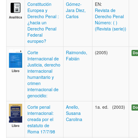
Constitución
Gómez-
EN:
Europea y
Jara Diez,
Revista de
Derecho Penal :
Carlos
Derecho Penal
Analítica
¿hacia un
Número: ( )
Derecho Penal
(Revista (serie))
Federal
europeo?
Corte
Raimondo,
(2005)
Do
Internacional de
Fabián
Justicia, derecho
internacional
Libro
humanitario y
crimen
internacional de
genocidio:
Corte penal
Anello,
1a. ed. (2003)
Do
internacional:
Susana
creada por el
Carolina
estatuto de
Libro
Roma 17/7/98