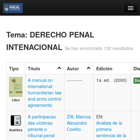
Catálogo
Búsqueda Avanzada
Tema: DERECHO PENAL
Estantes Virtuales
INTENACIONAL
Se han encontrado 132 resultados
Tipo
Título
Autor
Edición
Di
Contacto
A manual on
----------
1a. ed. (2000)
Do
international
Iniciar sesión
humanitarian law
and arms control
Libro
agreements:
A participacao
Zilli, Marcos
EN:
das víctimas
Alexandre
Análisis de la
perante o
Coelho
primera
Analítica
tribunal penal
sentencia de la