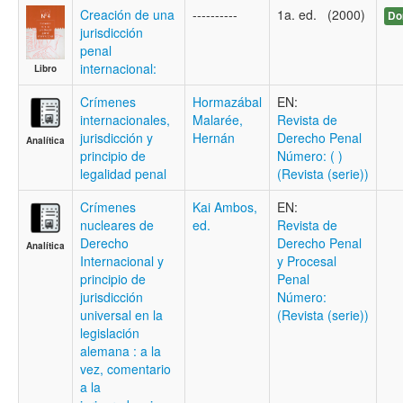
Creación de una
----------
1a. ed. (2000)
Do
jurisdicción
penal
internacional:
Libro
Crímenes
Hormazábal
EN:
internacionales,
Malarée,
Revista de
jurisdicción y
Hernán
Derecho Penal
Analítica
principio de
Número: ( )
legalidad penal
(Revista (serie))
Crímenes
Kai Ambos,
EN:
nucleares de
ed.
Revista de
Derecho
Derecho Penal
Analítica
Internacional y
y Procesal
principio de
Penal
jurisdicción
Número:
universal en la
(Revista (serie))
legislación
alemana : a la
vez, comentario
a la