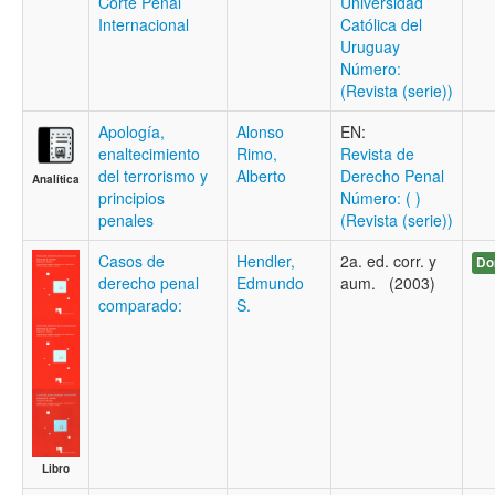
Corte Penal
Universidad
Internacional
Católica del
Uruguay
Número:
(Revista (serie))
Apología,
Alonso
EN:
enaltecimiento
Rimo,
Revista de
del terrorismo y
Alberto
Derecho Penal
Analítica
principios
Número: ( )
penales
(Revista (serie))
Casos de
Hendler,
2a. ed. corr. y
Do
derecho penal
Edmundo
aum. (2003)
comparado:
S.
Libro