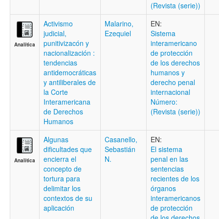
(Revista (serie))
Activismo
Malarino,
EN:
judicial,
Ezequiel
Sistema
punitivizacón y
interamericano
Analítica
nacionalización :
de protección
tendencias
de los derechos
antidemocráticas
humanos y
y antiliberales de
derecho penal
la Corte
internacional
Interamericana
Número:
de Derechos
(Revista (serie))
Humanos
Algunas
Casanello,
EN:
dificultades que
Sebastián
El sistema
encierra el
N.
penal en las
Analítica
concepto de
sentencias
tortura para
recientes de los
delimitar los
órganos
contextos de su
interamericanos
aplicación
de protección
de los derechos