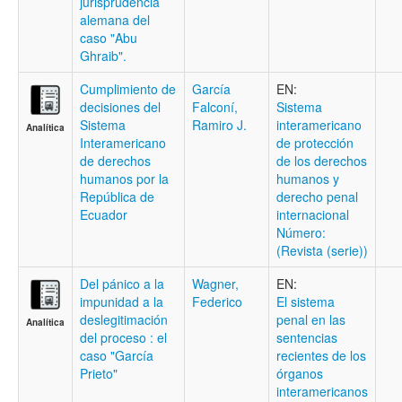
jurisprudencia
alemana del
caso "Abu
Ghraib".
Cumplimiento de
García
EN:
decisiones del
Falconí,
Sistema
Sistema
Ramiro J.
interamericano
Analítica
Interamericano
de protección
de derechos
de los derechos
humanos por la
humanos y
República de
derecho penal
Ecuador
internacional
Número:
(Revista (serie))
Del pánico a la
Wagner,
EN:
impunidad a la
Federico
El sistema
deslegitimación
penal en las
Analítica
del proceso : el
sentencias
caso "García
recientes de los
Prieto"
órganos
interamericanos