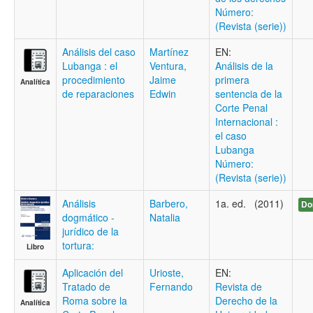
Número:
(Revista (serie))
Análisis del caso
Martínez
EN:
Lubanga : el
Ventura,
Análisis de la
procedimiento
Jaime
primera
Analítica
de reparaciones
Edwin
sentencia de la
Corte Penal
Internacional :
el caso
Lubanga
Número:
(Revista (serie))
Análisis
Barbero,
1a. ed. (2011)
Do
dogmático -
Natalia
jurídico de la
tortura:
Libro
Aplicación del
Urioste,
EN:
Tratado de
Fernando
Revista de
Roma sobre la
Derecho de la
Analítica