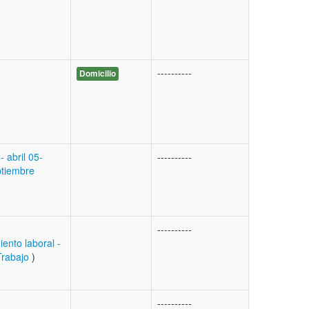
----------
Domicilio
- abril
05-
----------
ptiembre
----------
iento laboral -
Trabajo
)
----------