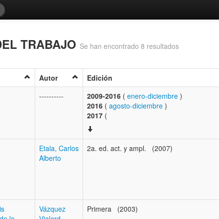
DEL TRABAJO
Se han encontrado 8 resultados
Autor
Edición
----------
2009-2016
(
enero-diciembre
)
2016
(
agosto-diciembre
)
2017
(
Etala, Carlos
2a. ed. act. y ampl. (2007)
Alberto
is
Vázquez
Primera (2003)
de la
Vialard,