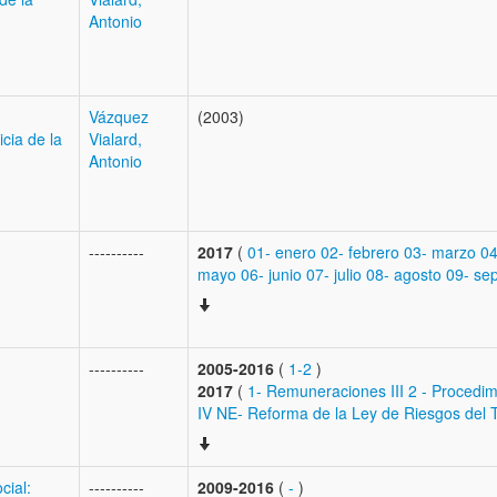
Antonio
Vázquez
(2003)
cia de la
Vialard,
Antonio
----------
2017
(
01- enero
02- febrero
03- marzo
04
mayo
06- junio
07- julio
08- agosto
09- se
----------
2005-2016
(
1-2
)
2017
(
1- Remuneraciones III
2 - Procedim
IV
NE- Reforma de la Ley de Riesgos del 
cial:
----------
2009-2016
(
-
)