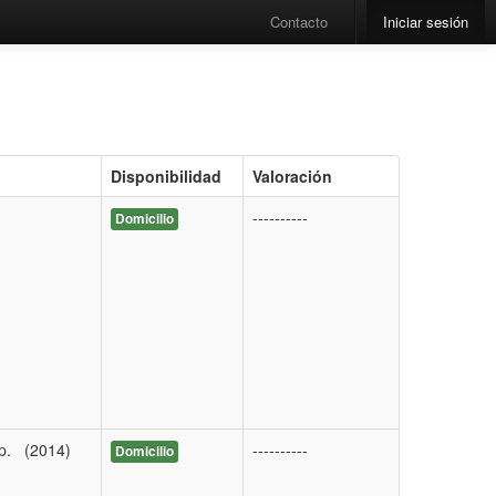
Contacto
Iniciar sesión
Disponibilidad
Valoración
----------
Domicilio
mp. (2014)
----------
Domicilio