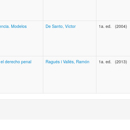
dencia. Modelos
De Santo, Víctor
1a. ed. (2004)
 el derecho penal
Ragués i Vallés, Ramón
1a. ed. (2013)