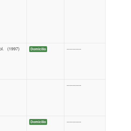
mpl. (1997)
----------
Domicilio
----------
----------
Domicilio