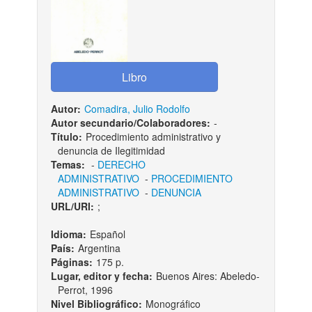
Autor:
Comadira, Julio Rodolfo
Autor secundario/Colaboradores:
-
Título:
Procedimiento administrativo y
denuncia de Ilegitimidad
Temas:
-
DERECHO
ADMINISTRATIVO
-
PROCEDIMIENTO
ADMINISTRATIVO
-
DENUNCIA
URL/URI:
;
Idioma:
Español
País:
Argentina
Páginas:
175 p.
Lugar, editor y fecha:
Buenos Aires: Abeledo-
Perrot, 1996
Nivel Bibliográfico:
Monográfico