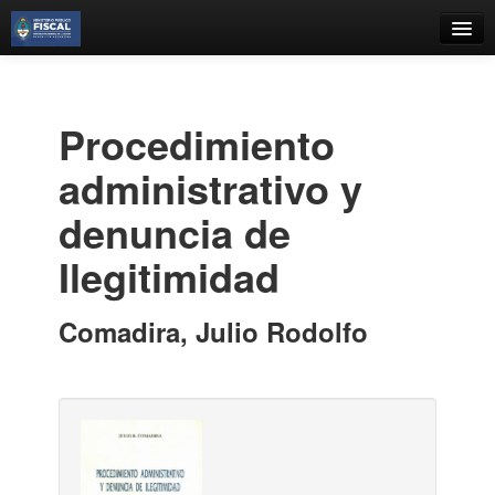
Catálogo
Búsqueda Avanzada
Procedimiento
Estantes Virtuales
administrativo y
denuncia de
Ilegitimidad
Contacto
Iniciar sesión
Comadira, Julio Rodolfo