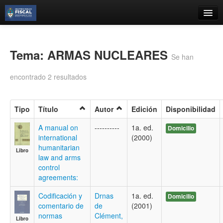
Catálogo
Búsqueda Avanzada
Tema: ARMAS NUCLEARES
Se han
Estantes Virtuales
encontrado 2 resultados
Tipo
Título
Autor
Edición
Disponibilidad
Contacto
A manual on
----------
1a. ed.
Domicilio
international
(2000)
Iniciar sesión
humanitarian
Libro
law and arms
control
agreements:
Codificación y
Drnas
1a. ed.
Domicilio
comentario de
de
(2001)
normas
Clément,
Libro