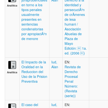
jurisprudenciales
Alan
Derecho a la
en torno a los
identidad y
Analítica
tipos penales
persecuciÃ³n
usualmente
de crÃ­menes
presentes en
de lesa
sentencias
humani /
condenatorias
Asociación
por apropiaciÃ³n
Abuelas de
de menore
Plaza de
Mayo
Edición:  1a.
ed. (2006 )
El Impacto de la
Iud,
EN:
Oralidad en la
Alan
Revista de
Reduccion del
Derecho
Analítica
Uso de la Prision
Procesal
Preventiva
Penal
Número:
(Revista
(serie))
El caso del
Iud,
EN: