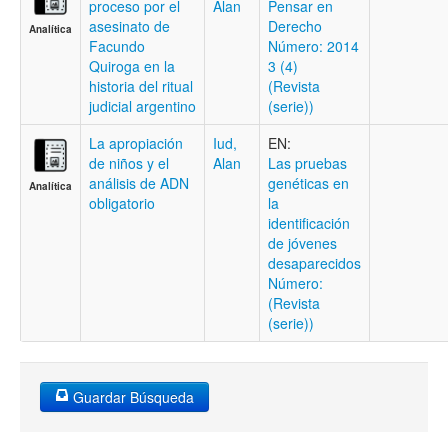
proceso por el
Alan
Pensar en
asesinato de
Derecho
Analítica
Facundo
Número: 2014
Quiroga en la
3 (4)
historia del ritual
(Revista
judicial argentino
(serie))
La apropiación
Iud,
EN:
de niños y el
Alan
Las pruebas
análisis de ADN
genéticas en
Analítica
obligatorio
la
identificación
de jóvenes
desaparecidos
Número:
(Revista
(serie))
Guardar Búsqueda