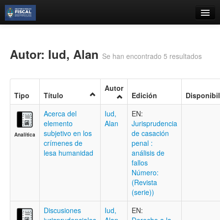
Catálogo
Búsqueda Avanzada
Autor: Iud, Alan
Se han encontrado 5 resultados
Estantes Virtuales
Autor
Tipo
Título
Edición
Disponibi
Acerca del
Iud,
EN:
Contacto
elemento
Alan
Jurisprudencia
subjetivo en los
de casación
Analítica
Iniciar sesión
crímenes de
penal :
lesa humanidad
análisis de
fallos
Número:
(Revista
(serie))
Discusiones
Iud,
EN: