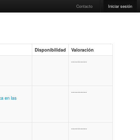
Contacto
Iniciar sesión
Disponibilidad
Valoración
----------
----------
ca en las
----------