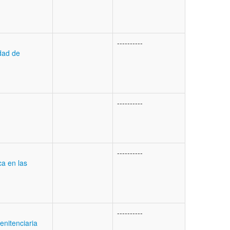
----------
idad de
----------
----------
ca en las
----------
Penitenciaria