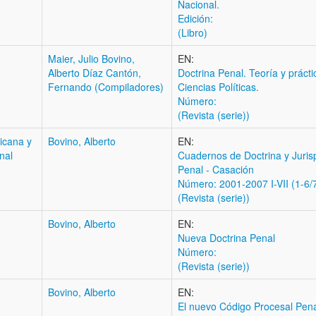
Nacional.
Edición:
(Libro)
Maier, Julio Bovino,
EN:
Alberto Díaz Cantón,
Doctrina Penal. Teoría y prácti
Fernando (Compiladores)
Ciencias Políticas.
Número:
(Revista (serie))
ricana y
Bovino, Alberto
EN:
nal
Cuadernos de Doctrina y Juris
Penal - Casación
Número: 2001-2007 I-VII (1-6/
(Revista (serie))
Bovino, Alberto
EN:
Nueva Doctrina Penal
Número:
(Revista (serie))
Bovino, Alberto
EN:
El nuevo Código Procesal Pena