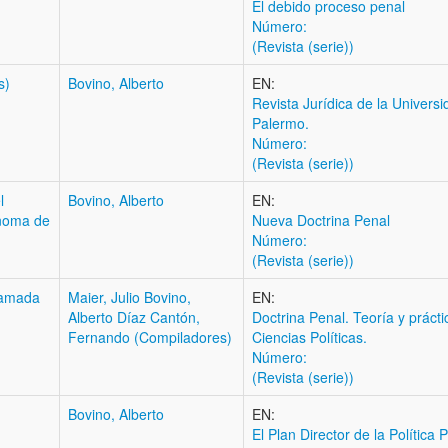
El debido proceso penal
Número:
(Revista (serie))
s)
Bovino, Alberto
EN:
Revista Jurídica de la Univers
Palermo.
Número:
(Revista (serie))
l
Bovino, Alberto
EN:
ónoma de
Nueva Doctrina Penal
Número:
(Revista (serie))
llamada
Maier, Julio Bovino,
EN:
Alberto Díaz Cantón,
Doctrina Penal. Teoría y prácti
Fernando (Compiladores)
Ciencias Políticas.
Número:
(Revista (serie))
Bovino, Alberto
EN:
El Plan Director de la Política 