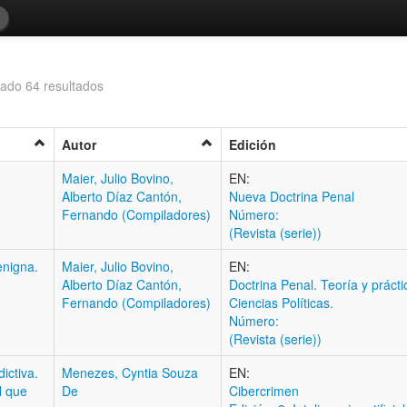
ado 64 resultados
Autor
Edición
Maier, Julio Bovino,
EN:
Alberto Díaz Cantón,
Nueva Doctrina Penal
Fernando (Compiladores)
Número:
(Revista (serie))
enigna.
Maier, Julio Bovino,
EN:
Alberto Díaz Cantón,
Doctrina Penal. Teoría y prácti
Fernando (Compiladores)
Ciencias Políticas.
Número:
(Revista (serie))
dictiva.
Menezes, Cyntia Souza
EN:
l que
De
Cibercrimen