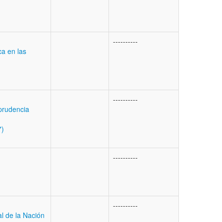
----------
ca en las
----------
prudencia
7)
----------
----------
l de la Nación