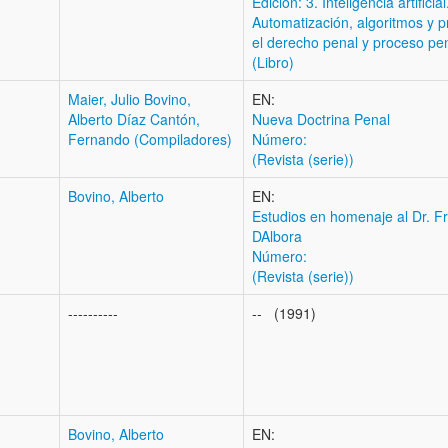
Edición: 3. Inteligencia artificial
Automatización, algoritmos y p
el derecho penal y proceso pe
(Libro)
Maier, Julio Bovino,
EN:
Alberto Díaz Cantón,
Nueva Doctrina Penal
Fernando (Compiladores)
Número:
(Revista (serie))
Bovino, Alberto
EN:
Estudios en homenaje al Dr. Fr
DAlbora
Número:
(Revista (serie))
----------
-- (1991)
Bovino, Alberto
EN: