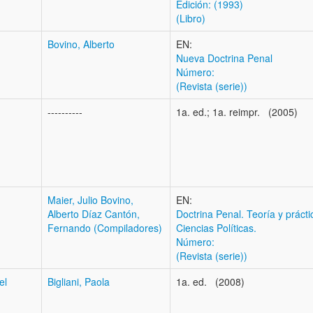
Edición: (1993)
(Libro)
Bovino, Alberto
EN:
Nueva Doctrina Penal
Número:
(Revista (serie))
----------
1a. ed.; 1a. reimpr. (2005)
Maier, Julio Bovino,
EN:
Alberto Díaz Cantón,
Doctrina Penal. Teoría y prácti
Fernando (Compiladores)
Ciencias Políticas.
Número:
(Revista (serie))
el
Bigliani, Paola
1a. ed. (2008)