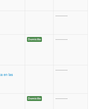
----------
----------
Domicilio
----------
ca en las
----------
Domicilio