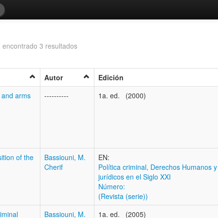
 encontrado 3 resultados
Autor
Edición
w and arms
----------
1a. ed. (2000)
ition of the
Bassiouni, M.
EN:
Cherif
Política criminal, Derechos Humanos y
jurídicos en el Siglo XXI
Número:
(Revista (serie))
riminal
Bassiouni, M.
1a. ed. (2005)