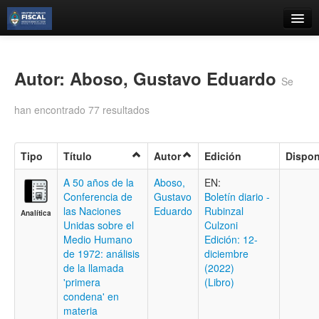
Catálogo
Búsqueda Avanzada
Autor: Aboso, Gustavo Eduardo
Se
Estantes Virtuales
han encontrado 77 resultados
Tipo
Título
Autor
Edición
Dispon
Contacto
A 50 años de la
Aboso,
EN:
Conferencia de
Gustavo
Boletí­n diario -
Iniciar sesión
las Naciones
Eduardo
Rubinzal
Analítica
Unidas sobre el
Culzoni
Medio Humano
Edición: 12-
de 1972: análisis
diciembre
de la llamada
(2022)
'primera
(Libro)
condena' en
materia