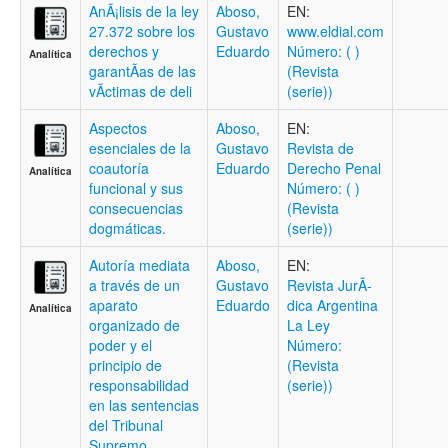
AnÃ¡lisis de la ley
Aboso,
EN:
27.372 sobre los
Gustavo
www.eldial.com
derechos y
Eduardo
Número: ( )
Analítica
garantÃ­as de las
(Revista
vÃ­ctimas de deli
(serie))
Aspectos
Aboso,
EN:
esenciales de la
Gustavo
Revista de
coautoría
Eduardo
Derecho Penal
Analítica
funcional y sus
Número: ( )
consecuencias
(Revista
dogmáticas.
(serie))
Autoría mediata
Aboso,
EN:
a través de un
Gustavo
Revista JurÃ­
aparato
Eduardo
dica Argentina
Analítica
organizado de
La Ley
poder y el
Número:
principio de
(Revista
responsabilidad
(serie))
en las sentencias
del Tribunal
Supremo