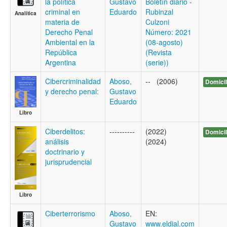
la política
Gustavo
Boletí­n diario -
criminal en
Eduardo
Rubinzal
Analítica
materia de
Culzoni
Derecho Penal
Número: 2021
Ambiental en la
(08-agosto)
República
(Revista
Argentina
(serie))
Cibercriminalidad
Aboso,
-- (2006)
Domicil
y derecho penal:
Gustavo
Eduardo
Libro
Ciberdelitos:
----------
(2022)
Domicil
análisis
(2024)
doctrinario y
jurisprudencial
Libro
Ciberterrorismo
Aboso,
EN:
Gustavo
www.eldial.com