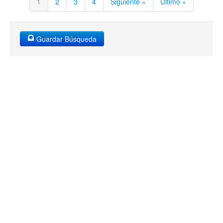
1
2
3
4
Siguiente »
Último »
Guardar Búsqueda