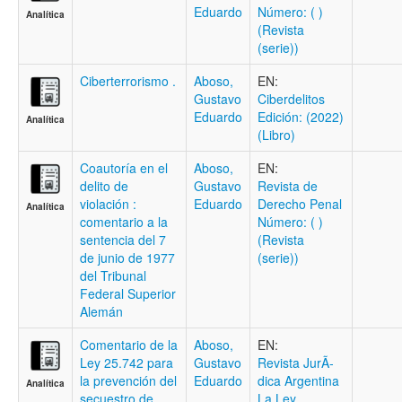
Eduardo
Número: ( )
Analítica
(Revista
(serie))
Ciberterrorismo .
Aboso,
EN:
Gustavo
Ciberdelitos
Eduardo
Edición: (2022)
Analítica
(Libro)
Coautoría en el
Aboso,
EN:
delito de
Gustavo
Revista de
violación :
Eduardo
Derecho Penal
Analítica
comentario a la
Número: ( )
sentencia del 7
(Revista
de junio de 1977
(serie))
del Tribunal
Federal Superior
Alemán
Comentario de la
Aboso,
EN:
Ley 25.742 para
Gustavo
Revista JurÃ­
la prevención del
Eduardo
dica Argentina
Analítica
secuestro de
La Ley