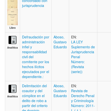
concordado con
jurisprudencia
Libro
Defraudación por
Aboso,
EN:
administración
Gustavo
LA LEY
infiel y
Eduardo
Suplemento de
Analítica
responsabilidad
Jurisprudencia
civil del
Penal
comitente por los
Número:
hechos ilícitos
(Revista
ejecutados por el
(serie))
dependiente.:
Delimitación del
Aboso,
EN:
coautor y del
Gustavo
Revista de
cómplice en el
Eduardo
Derecho Penal
Analítica
delito de robo a
y Criminología
partir del criterio
Número: 2011-
de dominio
I- ( 1-)