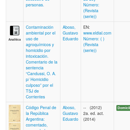
personas.
Número:
(Revista
(serie))
Contaminación
Aboso,
EN:
ambiental por el
Gustavo
www.eldial.com
uso de
Eduardo
Número: ( )
Analítica
agroquímicos y
(Revista
homicidio por
(serie))
intoxicación.
Comentario de la
sentencia
“Candussi, O. A.
p/ Homicidio
culposo” por el
TSJ de
Corrientes
Código Penal de
Aboso,
-- (2012)
Domicil
la República
Gustavo
2a. ed. act.
Argentina:
Eduardo
(2014)
comentado,