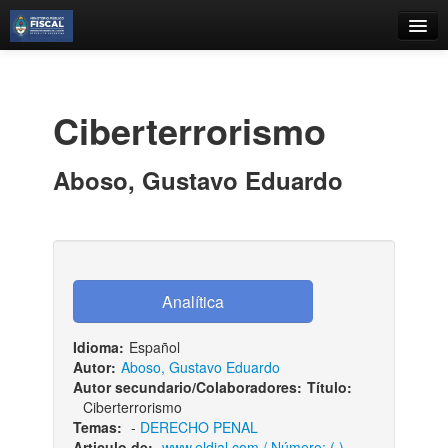
Catálogo
Búsqueda Avanzada
Ciberterrorismo
Estantes Virtuales
Aboso, Gustavo Eduardo
Contacto
Iniciar sesión
Idioma:
Español
Autor:
Aboso, Gustavo Eduardo
Autor secundario/Colaboradores:
Título:
Ciberterrorismo
Temas:
-
DERECHO PENAL
Articulo de:
www.eldial.com / Número: ( )