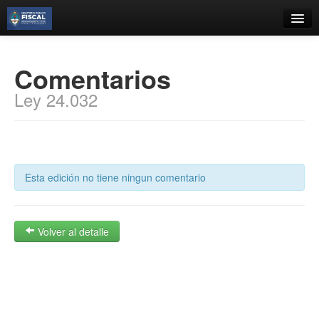
Catálogo
Comentarios
Búsqueda Avanzada
Ley 24.032
Estantes Virtuales
Contacto
Esta edición no tiene ningun comentario
Iniciar sesión
Volver al detalle