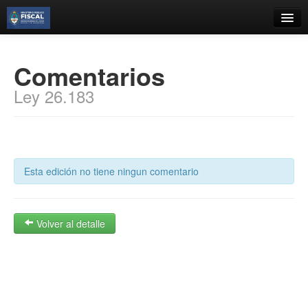
Catálogo
Comentarios
Búsqueda Avanzada
Ley 26.183
Estantes Virtuales
Contacto
Esta edición no tiene ningun comentario
Iniciar sesión
Volver al detalle