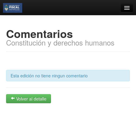
Catálogo
Comentarios
Búsqueda Avanzada
Constitución y derechos humanos
Estantes Virtuales
Contacto
Esta edición no tiene ningun comentario
Iniciar sesión
Volver al detalle