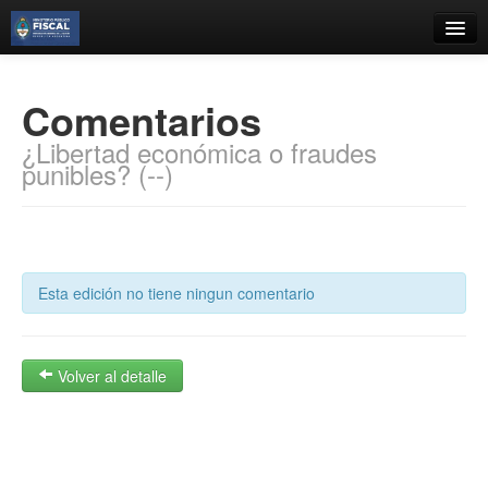
Catálogo
Comentarios
Búsqueda Avanzada
¿Libertad económica o fraudes
Estantes Virtuales
punibles? (--)
Contacto
Esta edición no tiene ningun comentario
Iniciar sesión
Volver al detalle