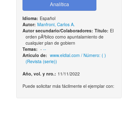
Idioma:
Español
Autor:
Manfroni, Carlos A.
Autor secundario/Colaboradores:
Título:
El
orden pÃºblico como apuntalamiento de
cualquier plan de gobiern
Temas:
-
--
Articulo de:
www.eldial.com / Número: ( )
(Revista (serie))
Año, vol. y nro.:
11/11/2022
Puede solicitar más fácilmente el ejemplar con: