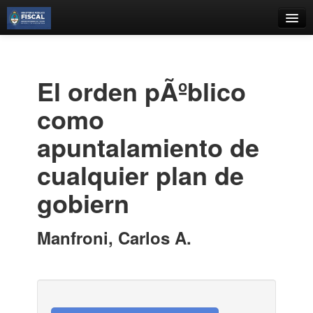
Catálogo
Búsqueda Avanzada
El orden pÃºblico
Estantes Virtuales
como
apuntalamiento de
cualquier plan de
Contacto
gobiern
Iniciar sesión
Manfroni, Carlos A.