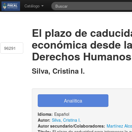
Catálogo
El plazo de caducid
económica desde la 
96291
Derechos Humanos
Silva, Cristina I.
Idioma:
Español
Autor:
Silva, Cristina I.
Autor secundario/Colaboradores:
Martínez Alcor
Título:
El plazo de caducidad para interponer la