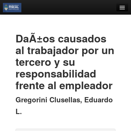
Catálogo
Búsqueda Avanzada
DaÃ±os causados
Estantes Virtuales
al trabajador por un
tercero y su
responsabilidad
Contacto
frente al empleador
Iniciar sesión
Gregorini Clusellas, Eduardo
L.