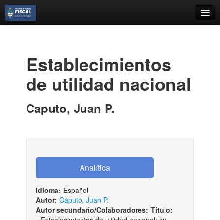
Catálogo
Búsqueda Avanzada
Establecimientos
Estantes Virtuales
de utilidad nacional
Caputo, Juan P.
Contacto
Iniciar sesión
Idioma:
Español
Autor:
Caputo, Juan P.
Autor secundario/Colaboradores:
Título:
Establecimientos de utilidad nacional: su