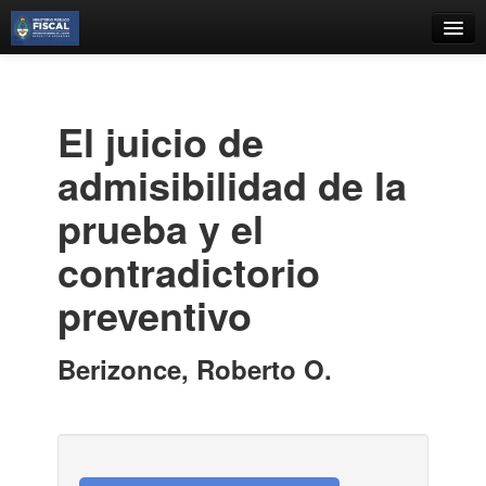
Catálogo
Búsqueda Avanzada
El juicio de
Estantes Virtuales
admisibilidad de la
prueba y el
contradictorio
Contacto
preventivo
Iniciar sesión
Berizonce, Roberto O.