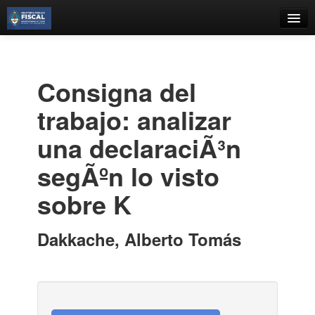
Catálogo
Búsqueda Avanzada
Consigna del
Estantes Virtuales
trabajo: analizar
una declaraciÃ³n
segÃºn lo visto
Contacto
sobre K
Iniciar sesión
Dakkache, Alberto Tomás