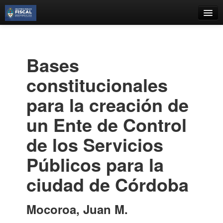
Catálogo
Búsqueda Avanzada
Bases
Estantes Virtuales
constitucionales
para la creación de
un Ente de Control
Contacto
de los Servicios
Iniciar sesión
Públicos para la
ciudad de Córdoba
Mocoroa, Juan M.