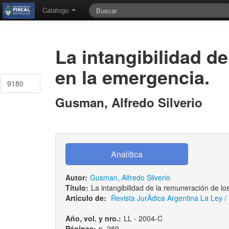
Catálogo
La intangibilidad d
en la emergencia.
9180
Gusman, Alfredo Silverio
Autor:
Gusman, Alfredo Silverio
Título:
La intangibilidad de la remuneración de l
Articulo de:
Revista JurÃ­dica Argentina La Ley /
Año, vol. y nro.:
LL - 2004-C
Páginas:
p. 289