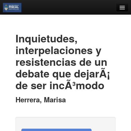
Catálogo
Búsqueda Avanzada
Inquietudes,
Estantes Virtuales
interpelaciones y
resistencias de un
debate que dejarÃ¡
Contacto
de ser incÃ³modo
Iniciar sesión
Herrera, Marisa