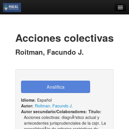
Catálogo
Búsqueda Avanzada
Acciones colectivas
Estantes Virtuales
Roitman, Facundo J.
Contacto
Iniciar sesión
Idioma:
Español
Autor:
Roitman, Facundo J.
Autor secundario/Colaboradores:
Título:
Acciones colectivas: diagnÃ³stico actual y
antecedentes jurisprudenciales de la csjn. La
consolidaciÃ³n de criterios restrictivos de