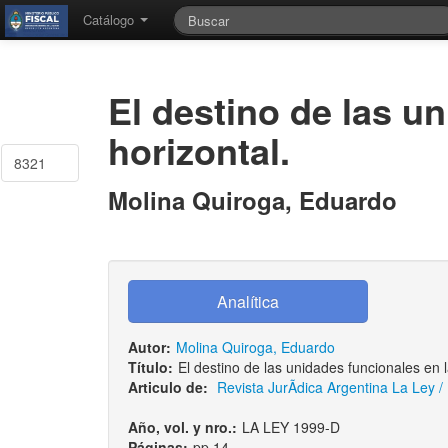
Catálogo
El destino de las u
horizontal.
8321
Molina Quiroga, Eduardo
Autor:
Molina Quiroga, Eduardo
Título:
El destino de las unidades funcionales en l
Articulo de:
Revista JurÃ­dica Argentina La Ley /
Año, vol. y nro.:
LA LEY 1999-D
Páginas:
pp.14