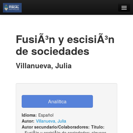
Catálogo
Búsqueda Avanzada
FusiÃ³n y escisiÃ³n
Estantes Virtuales
de sociedades
Villanueva, Julia
Contacto
Iniciar sesión
Idioma:
Español
Autor:
Villanueva, Julia
Autor secundario/Colaboradores:
Título:
FusiÃ³n y escisiÃ³n de sociedades: algunas