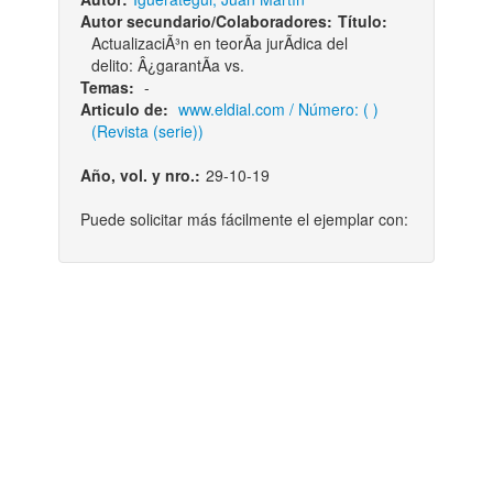
Autor secundario/Colaboradores:
Título:
ActualizaciÃ³n en teorÃ­a jurÃ­dica del
delito: Â¿garantÃ­a vs.
Temas:
-
Articulo de:
www.eldial.com / Número: ( )
(Revista (serie))
Año, vol. y nro.:
29-10-19
Puede solicitar más fácilmente el ejemplar con: