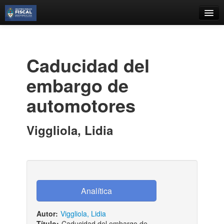
Catálogo
Búsqueda Avanzada
Caducidad del
Estantes Virtuales
embargo de
automotores
Contacto
Viggliola, Lidia
Iniciar sesión
Autor:
Viggliola, Lidia
Título:
Caducidad del embargo de