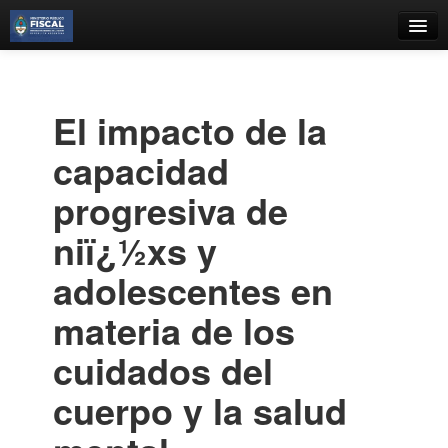
Catálogo
Búsqueda Avanzada
El impacto de la
Estantes Virtuales
capacidad
progresiva de
niï¿½xs y
Contacto
adolescentes en
Iniciar sesión
materia de los
cuidados del
cuerpo y la salud