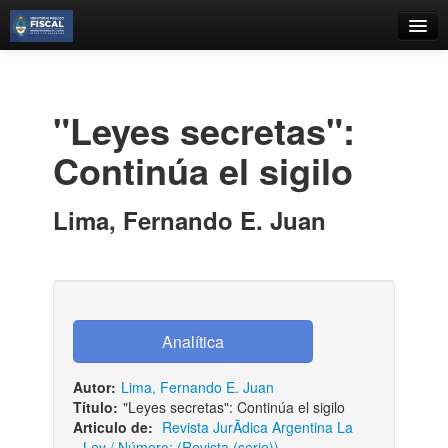
Catálogo
Búsqueda Avanzada
"Leyes secretas":
Estantes Virtuales
Continúa el sigilo
Lima, Fernando E. Juan
Contacto
Iniciar sesión
Autor:
Lima, Fernando E. Juan
Título:
"Leyes secretas": Continúa el sigilo
Articulo de:
Revista JurÃ­dica Argentina La
Ley / Número: (Revista (serie))