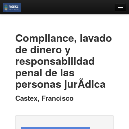
Catálogo
Búsqueda Avanzada
Compliance, lavado
Estantes Virtuales
de dinero y
responsabilidad
penal de las
Contacto
personas jurÃ­dica
Iniciar sesión
Castex, Francisco