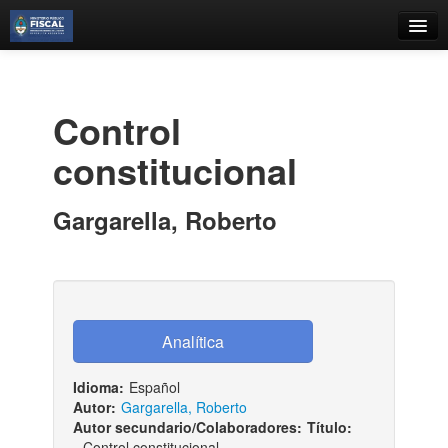
Catálogo
Búsqueda Avanzada
Control
Estantes Virtuales
constitucional
Gargarella, Roberto
Contacto
Iniciar sesión
Idioma:
Español
Autor:
Gargarella, Roberto
Autor secundario/Colaboradores:
Título:
Control constitucional