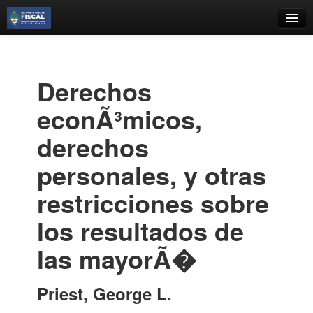
Catálogo
Búsqueda Avanzada
Derechos
Estantes Virtuales
econÃ³micos,
derechos
personales, y otras
Contacto
restricciones sobre
Iniciar sesión
los resultados de
las mayorÃ�
Priest, George L.